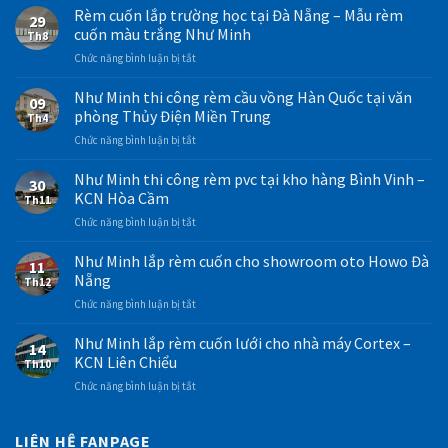
Rèm cuốn lắp trường học tại Đà Nẵng – Mẫu rèm
29
cuốn màu trắng Như Minh
Th8
ở
Chức năng bình luận bị tắt
Rèm
cuốn
Như Minh thi công rèm cầu vồng Hàn Quốc tại văn
09
lắp
phòng Thủy Điện Miền Trung
Th4
trường
ở
Chức năng bình luận bị tắt
học
Như
tại
Minh
Như Minh thi công rèm pvc tại kho hàng Bình Vinh –
Đà
30
thi
Nẵng
KCN Hòa Cầm
Th11
công
–
ở
Chức năng bình luận bị tắt
rèm
Mẫu
Như
cầu
rèm
Minh
Như Minh lắp rèm cuốn cho showroom oto Howo Đà
vồng
cuốn
11
thi
Hàn
Nẵng
màu
Th12
công
Quốc
trắng
ở
Chức năng bình luận bị tắt
rèm
tại
Như
Như
pvc
văn
Minh
Minh
Như Minh lắp rèm cuốn lưới cho nhà máy Cortex –
tại
phòng
14
lắp
kho
KCN Liên Chiểu
Thủy
Th10
rèm
hàng
Điện
ở
Chức năng bình luận bị tắt
cuốn
Bình
Miền
Như
cho
Vinh
Trung
Minh
showroom
–
lắp
LIÊN HỆ FANPAGE
oto
KCN