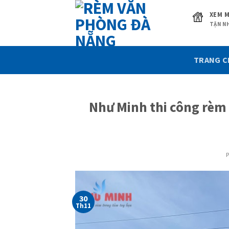
Skip
XEM M
to
TẬN NH
content
TRANG 
Như Minh thi công rèm 
30
Th11