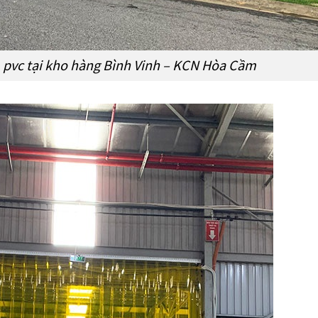
 pvc tại kho hàng Bình Vinh – KCN Hòa Cầm