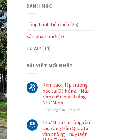
DANH MỤC
Công trình tiêu biểu
(25)
Sản phẩm mới
(7)
Tư Vấn
(14)
BÀI VIẾT MỚI NHẤT
Rèm cuốn lắp trường
29
Th8
học tại Đà Nẵng – Mẫu
rèm cuốn màu trắng
Như Minh
ở
Chức năng bình luận bị tắt
Rèm
cuốn
Như Minh thi công rèm
09
lắp
Th4
cầu vồng Hàn Quốc tại
trường
văn phòng Thủy Điện
học
Miền Trung