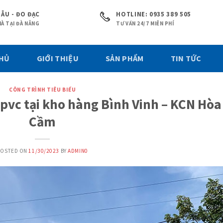
ẪU - ĐO ĐẠC
HOTLINE: 0935 389 505
À TẠI ĐÀ NẴNG
TƯ VẤN 24/7 MIỄN PHÍ
CHỦ
GIỚI THIỆU
SẢN PHẨM
TIN TỨC
CÔNG TRÌNH TIÊU BIỂU
pvc tại kho hàng Bình Vinh – KCN Hòa
Cầm
POSTED ON
11/30/2023
BY
ADMIN0