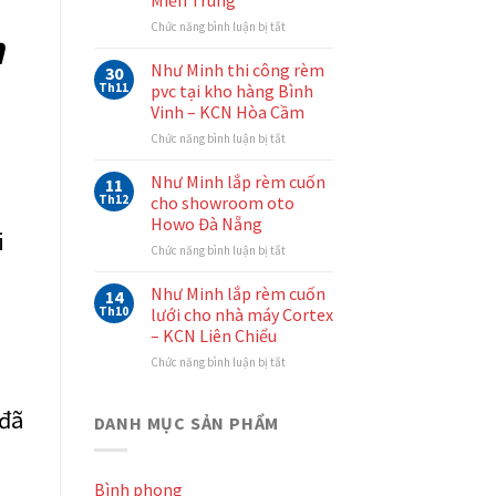
tại
Đà
ở
Chức năng bình luận bị tắt
h
Nẵng
Như
–
Minh
Như Minh thi công rèm
30
Mẫu
thi
Th11
pvc tại kho hàng Bình
rèm
công
Vinh – KCN Hòa Cầm
cuốn
rèm
màu
ở
Chức năng bình luận bị tắt
cầu
trắng
Như
vồng
Như
Minh
Hàn
Như Minh lắp rèm cuốn
11
Minh
thi
Quốc
Th12
cho showroom oto
công
tại
Howo Đà Nẵng
rèm
văn
i
ở
Chức năng bình luận bị tắt
pvc
phòng
Như
tại
Thủy
Minh
kho
Điện
Như Minh lắp rèm cuốn
14
lắp
hàng
Miền
Th10
lưới cho nhà máy Cortex
rèm
Bình
Trung
– KCN Liên Chiểu
cuốn
Vinh
ở
Chức năng bình luận bị tắt
cho
–
Như
showroom
KCN
Minh
oto
Hòa
 đã
lắp
Howo
DANH MỤC SẢN PHẨM
Cầm
rèm
Đà
cuốn
Nẵng
lưới
Bình phong
cho