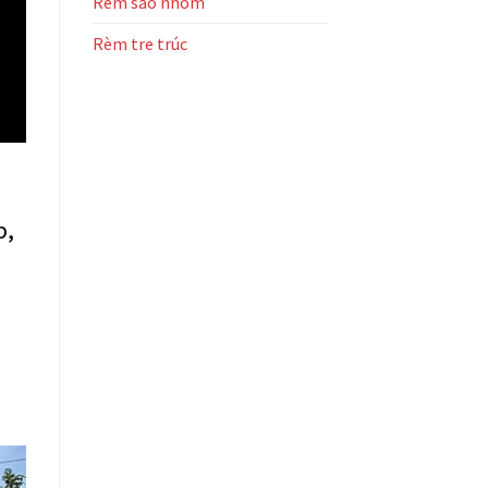
Rèm sáo nhôm
Rèm tre trúc
p,