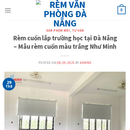
Skip
to
0
content
SẢN PHẨM MỚI
,
TƯ VẤN
Rèm cuốn lắp trường học tại Đà Nẵng
– Mẫu rèm cuốn màu trắng Như Minh
POSTED ON
08/29/2025
BY
ADMIN0
29
Th8