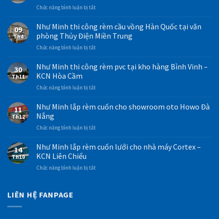
ở
Chức năng bình luận bị tắt
Rèm
cuốn
Như Minh thi công rèm cầu vồng Hàn Quốc tại văn
09
lắp
phòng Thủy Điện Miền Trung
Th4
trường
ở
Chức năng bình luận bị tắt
học
Như
tại
Minh
Như Minh thi công rèm pvc tại kho hàng Bình Vinh –
Đà
30
thi
Nẵng
KCN Hòa Cầm
Th11
công
–
ở
Chức năng bình luận bị tắt
rèm
Mẫu
Như
cầu
rèm
Minh
Như Minh lắp rèm cuốn cho showroom oto Howo Đà
vồng
cuốn
11
thi
Hàn
Nẵng
màu
Th12
công
Quốc
trắng
ở
Chức năng bình luận bị tắt
rèm
tại
Như
Như
pvc
văn
Minh
Minh
Như Minh lắp rèm cuốn lưới cho nhà máy Cortex –
tại
phòng
14
lắp
kho
KCN Liên Chiểu
Thủy
Th10
rèm
hàng
Điện
ở
Chức năng bình luận bị tắt
cuốn
Bình
Miền
Như
cho
Vinh
Trung
Minh
showroom
–
lắp
LIÊN HỆ FANPAGE
oto
KCN
rèm
Howo
Hòa
cuốn
Đà
Cầm
lưới
Nẵng