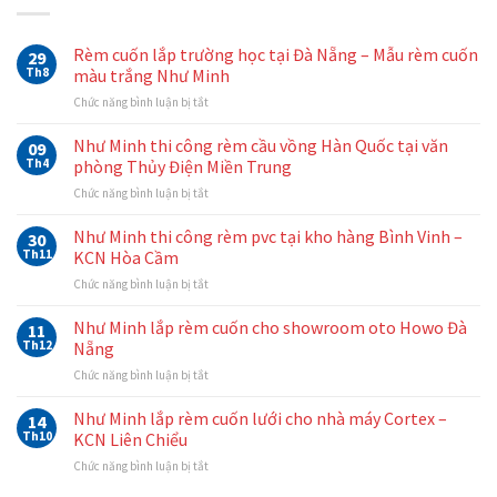
Rèm cuốn lắp trường học tại Đà Nẵng – Mẫu rèm cuốn
29
Th8
màu trắng Như Minh
ở
Chức năng bình luận bị tắt
Rèm
cuốn
Như Minh thi công rèm cầu vồng Hàn Quốc tại văn
09
lắp
Th4
phòng Thủy Điện Miền Trung
trường
ở
Chức năng bình luận bị tắt
học
Như
tại
Minh
Như Minh thi công rèm pvc tại kho hàng Bình Vinh –
Đà
30
thi
Nẵng
Th11
KCN Hòa Cầm
công
–
ở
Chức năng bình luận bị tắt
rèm
Mẫu
Như
cầu
rèm
Minh
Như Minh lắp rèm cuốn cho showroom oto Howo Đà
vồng
11
cuốn
thi
Hàn
Th12
Nẵng
màu
công
Quốc
trắng
ở
Chức năng bình luận bị tắt
rèm
tại
Như
Như
pvc
văn
Minh
Minh
Như Minh lắp rèm cuốn lưới cho nhà máy Cortex –
tại
14
phòng
lắp
kho
Th10
KCN Liên Chiểu
Thủy
rèm
hàng
Điện
ở
Chức năng bình luận bị tắt
cuốn
Bình
Miền
Như
cho
Vinh
Trung