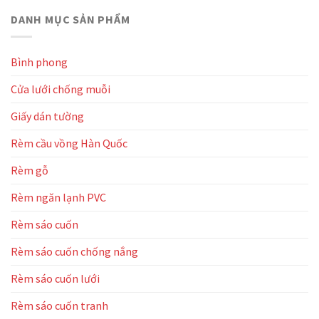
Minh
showroom
–
lắp
DANH MỤC SẢN PHẨM
oto
KCN
rèm
Howo
Hòa
cuốn
Đà
Cầm
lưới
Nẵng
Bình phong
cho
nhà
Cửa lưới chống muỗi
máy
Cortex
–
Giấy dán tường
KCN
Liên
Rèm cầu vồng Hàn Quốc
Chiểu
Rèm gỗ
Rèm ngăn lạnh PVC
Rèm sáo cuốn
Rèm sáo cuốn chống nắng
Rèm sáo cuốn lưới
Rèm sáo cuốn tranh