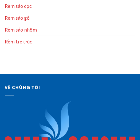
Rèm sáo dọc
Rèm sáo gỗ
Rèm sáo nhôm
Rèm tre trúc
VỀ CHÚNG TÔI