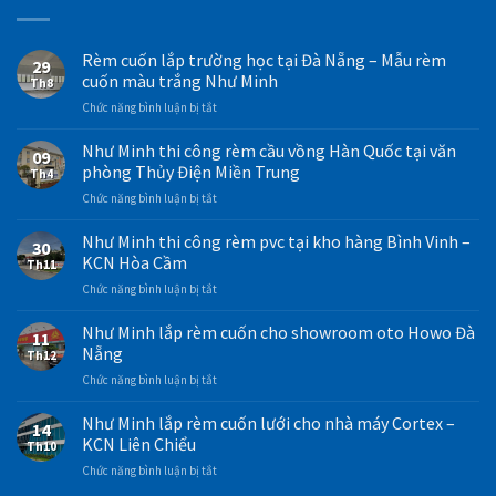
Rèm cuốn lắp trường học tại Đà Nẵng – Mẫu rèm
29
cuốn màu trắng Như Minh
Th8
ở
Chức năng bình luận bị tắt
Rèm
cuốn
Như Minh thi công rèm cầu vồng Hàn Quốc tại văn
09
lắp
phòng Thủy Điện Miền Trung
Th4
trường
ở
Chức năng bình luận bị tắt
học
Như
tại
Minh
Như Minh thi công rèm pvc tại kho hàng Bình Vinh –
Đà
30
thi
Nẵng
KCN Hòa Cầm
Th11
công
–
ở
Chức năng bình luận bị tắt
rèm
Mẫu
Như
cầu
rèm
Minh
Như Minh lắp rèm cuốn cho showroom oto Howo Đà
vồng
cuốn
11
thi
Hàn
Nẵng
màu
Th12
công
Quốc
trắng
ở
Chức năng bình luận bị tắt
rèm
tại
Như
Như
pvc
văn
Minh
Minh
Như Minh lắp rèm cuốn lưới cho nhà máy Cortex –
tại
phòng
14
lắp
kho
KCN Liên Chiểu
Thủy
Th10
rèm
hàng
Điện
ở
Chức năng bình luận bị tắt
cuốn
Bình
Miền
Như
cho
Vinh