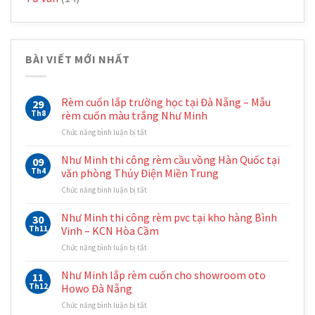
BÀI VIẾT MỚI NHẤT
Rèm cuốn lắp trường học tại Đà Nẵng – Mẫu
29
Th8
rèm cuốn màu trắng Như Minh
ở
Chức năng bình luận bị tắt
Rèm
cuốn
Như Minh thi công rèm cầu vồng Hàn Quốc tại
09
lắp
Th4
văn phòng Thủy Điện Miền Trung
trường
ở
Chức năng bình luận bị tắt
học
Như
tại
Minh
Như Minh thi công rèm pvc tại kho hàng Bình
Đà
30
thi
Nẵng
Th11
Vinh – KCN Hòa Cầm
công
–
ở
Chức năng bình luận bị tắt
rèm
Mẫu
Như
cầu
rèm
Minh
Như Minh lắp rèm cuốn cho showroom oto
vồng
11
cuốn
thi
Hàn
Th12
Howo Đà Nẵng
màu
công
Quốc
trắng
ở
Chức năng bình luận bị tắt
rèm
tại
Như