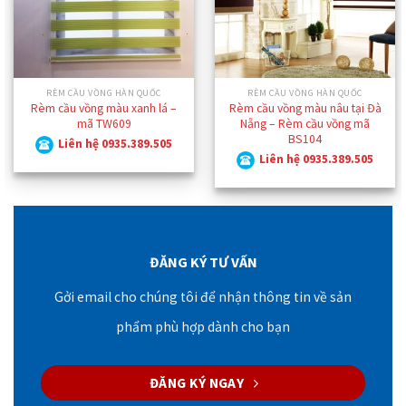
RÈM CẦU VỒNG HÀN QUỐC
RÈM CẦU VỒNG HÀN QUỐC
Rèm cầu vồng màu xanh lá –
Rèm cầu vồng màu nâu tại Đà
mã TW609
Nẵng – Rèm cầu vồng mã
BS104
Liên hệ 0935.389.505
Liên hệ 0935.389.505
ĐĂNG KÝ TƯ VẤN
Gởi email cho chúng tôi để nhận thông tin về sản
phẩm phù hợp dành cho bạn
ĐĂNG KÝ NGAY