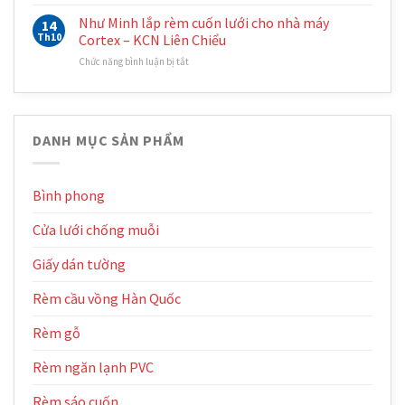
Như
pvc
văn
Minh
Minh
Như Minh lắp rèm cuốn lưới cho nhà máy
tại
14
phòng
lắp
kho
Th10
Cortex – KCN Liên Chiểu
Thủy
rèm
hàng
Điện
ở
Chức năng bình luận bị tắt
cuốn
Bình
Miền
Như
cho
Vinh
Trung
Minh
showroom
–
lắp
oto
KCN
rèm
Howo
Hòa
DANH MỤC SẢN PHẨM
cuốn
Đà
Cầm
lưới
Nẵng
cho
nhà
Bình phong
máy
Cortex
Cửa lưới chống muỗi
–
KCN
Liên
Giấy dán tường
Chiểu
Rèm cầu vồng Hàn Quốc
Rèm gỗ
Rèm ngăn lạnh PVC
Rèm sáo cuốn