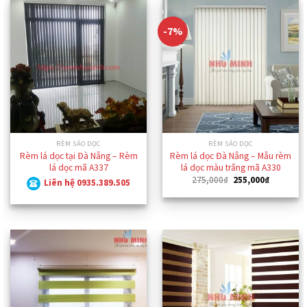
-7%
RÈM SÁO DỌC
RÈM SÁO DỌC
Rèm lá dọc tại Đà Nẵng – Rèm
Rèm lá dọc Đà Nẵng – Mẫu rèm
lá dọc mã A337
lá dọc màu trắng mã A330
Giá
Giá
275,000
₫
255,000
₫
Liên hệ 0935.389.505
gốc
hiện
là:
tại
275,000₫.
là:
255,000₫