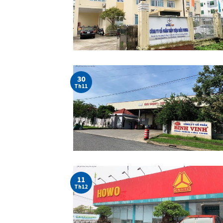
30
Th11
11
Th12