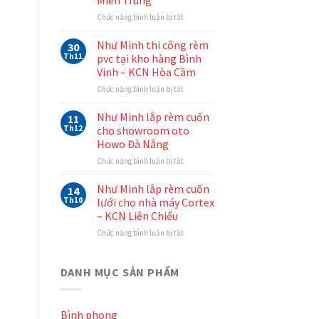
tại
Đà
ở
Chức năng bình luận bị tắt
Nẵng
Như
–
Minh
Như Minh thi công rèm
30
Mẫu
thi
Th11
pvc tại kho hàng Bình
rèm
công
Vinh – KCN Hòa Cầm
cuốn
rèm
màu
ở
Chức năng bình luận bị tắt
cầu
trắng
Như
vồng
Như
Minh
Hàn
Như Minh lắp rèm cuốn
11
Minh
thi
Quốc
Th12
cho showroom oto
công
tại
Howo Đà Nẵng
rèm
văn
ở
Chức năng bình luận bị tắt
pvc
phòng
Như
tại
Thủy
Minh
kho
Điện
Như Minh lắp rèm cuốn
14
lắp
hàng
Miền
Th10
lưới cho nhà máy Cortex
rèm
Bình
Trung
– KCN Liên Chiểu
cuốn
Vinh
ở
Chức năng bình luận bị tắt
cho
–
Như
showroom
KCN
Minh
oto
Hòa
lắp
Howo
DANH MỤC SẢN PHẨM
Cầm
rèm
Đà
cuốn
Nẵng
lưới
Bình phong
cho