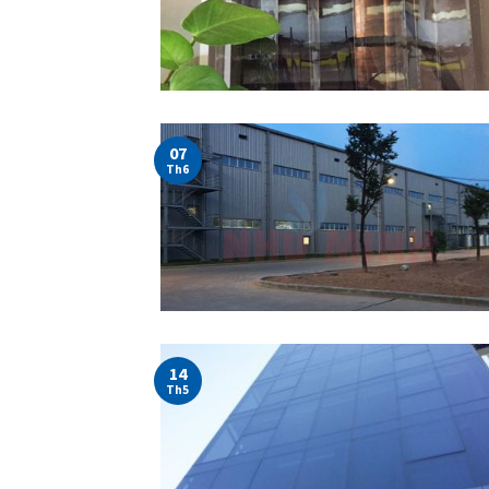
07
Th6
14
Th5