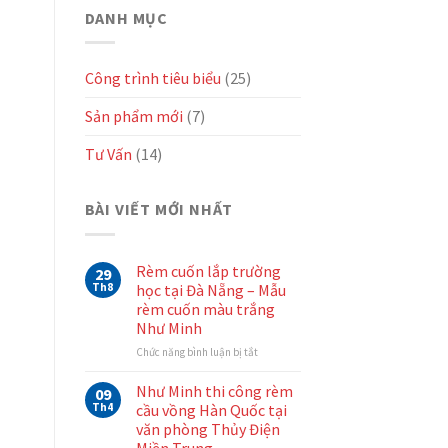
DANH MỤC
Công trình tiêu biểu
(25)
Sản phẩm mới
(7)
Tư Vấn
(14)
BÀI VIẾT MỚI NHẤT
Rèm cuốn lắp trường
29
Th8
học tại Đà Nẵng – Mẫu
rèm cuốn màu trắng
Như Minh
ở
Chức năng bình luận bị tắt
Rèm
cuốn
Như Minh thi công rèm
09
lắp
Th4
cầu vồng Hàn Quốc tại
trường
văn phòng Thủy Điện
học
Miền Trung