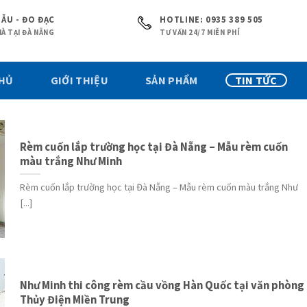
ẪU - ĐO ĐẠC
HOTLINE: 0935 389 505
À TẠI ĐÀ NẴNG
TƯ VẤN 24/7 MIỄN PHÍ
CHỦ
GIỚI THIỆU
SẢN PHẨM
TIN TỨC
Rèm cuốn lắp trường học tại Đà Nẵng – Mẫu rèm cuốn
màu trắng Như Minh
Rèm cuốn lắp trường học tại Đà Nẵng – Mẫu rèm cuốn màu trắng Như
[...]
Như Minh thi công rèm cầu vồng Hàn Quốc tại văn phòng
Thủy Điện Miền Trung