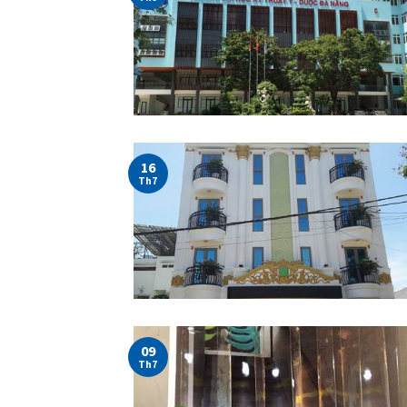
16
Th7
09
Th7