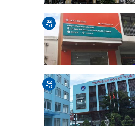
23
Th7
02
Th6