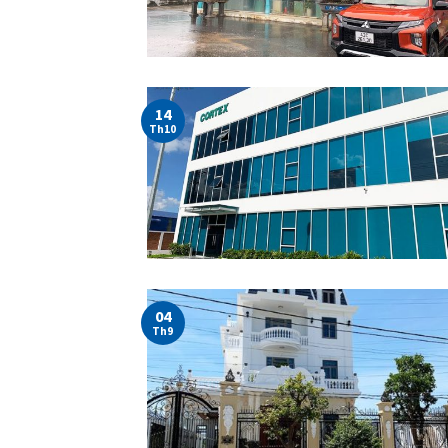
14
Th10
04
Th9