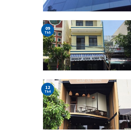
09
Th5
12
Th4