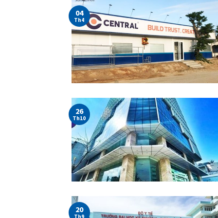
04
Th4
26
Th10
20
Th9