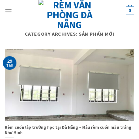
Skip
to
0
content
CATEGORY ARCHIVES:
SẢN PHẨM MỚI
29
Th8
Rèm cuốn lắp trường học tại Đà Nẵng – Mẫu rèm cuốn màu trắng
Như Minh