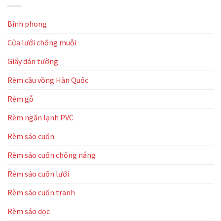
Howo
Hòa
cuốn
Đà
Cầm
lưới
Nẵng
Bình phong
cho
nhà
Cửa lưới chống muỗi
máy
Cortex
–
Giấy dán tường
KCN
Liên
Rèm cầu vồng Hàn Quốc
Chiểu
Rèm gỗ
Rèm ngăn lạnh PVC
Rèm sáo cuốn
Rèm sáo cuốn chống nắng
Rèm sáo cuốn lưới
Rèm sáo cuốn tranh
Rèm sáo dọc