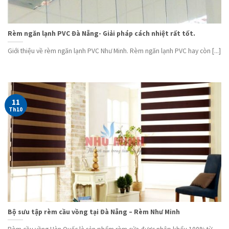
Rèm ngăn lạnh PVC Đà Nẵng- Giải pháp cách nhiệt rất tốt.
Giới thiệu về rèm ngăn lạnh PVC Như Minh. Rèm ngăn lạnh PVC hay còn [...]
11
Th10
Bộ sưu tập rèm cầu vồng tại Đà Nẵng – Rèm Như Minh