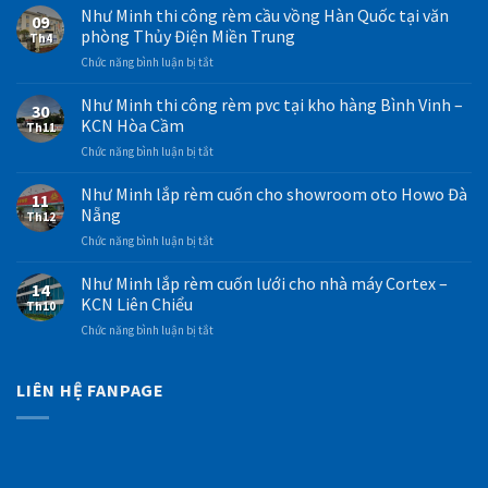
cuốn
Như Minh thi công rèm cầu vồng Hàn Quốc tại văn
09
lắp
phòng Thủy Điện Miền Trung
Th4
trường
ở
Chức năng bình luận bị tắt
học
Như
tại
Minh
Như Minh thi công rèm pvc tại kho hàng Bình Vinh –
Đà
30
thi
Nẵng
KCN Hòa Cầm
Th11
công
–
ở
Chức năng bình luận bị tắt
rèm
Mẫu
Như
cầu
rèm
Minh
Như Minh lắp rèm cuốn cho showroom oto Howo Đà
vồng
cuốn
11
thi
Hàn
Nẵng
màu
Th12
công
Quốc
trắng
ở
Chức năng bình luận bị tắt
rèm
tại
Như
Như
pvc
văn
Minh
Minh
Như Minh lắp rèm cuốn lưới cho nhà máy Cortex –
tại
phòng
14
lắp
kho
KCN Liên Chiểu
Thủy
Th10
rèm
hàng
Điện
ở
Chức năng bình luận bị tắt
cuốn
Bình
Miền
Như
cho
Vinh
Trung
Minh
showroom
–
lắp
LIÊN HỆ FANPAGE
oto
KCN
rèm
Howo
Hòa
cuốn
Đà
Cầm
lưới
Nẵng
cho
nhà