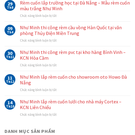
Rèm cuốn lắp trường học tại Đà Nẵng – Mẫu rèm cuốn
29
Th8
màu trắng Như Minh
ở
Chức năng bình luận bị tắt
Rèm
cuốn
Như Minh thi công rèm cầu vồng Hàn Quốc tại văn
09
lắp
Th4
phòng Thủy Điện Miền Trung
trường
ở
Chức năng bình luận bị tắt
học
Như
tại
Minh
Như Minh thi công rèm pvc tại kho hàng Bình Vinh –
Đà
30
thi
Nẵng
Th11
KCN Hòa Cầm
công
–
ở
Chức năng bình luận bị tắt
rèm
Mẫu
Như
cầu
rèm
Minh
Như Minh lắp rèm cuốn cho showroom oto Howo Đà
vồng
11
cuốn
thi
Hàn
Th12
Nẵng
màu
công
Quốc
trắng
ở
Chức năng bình luận bị tắt
rèm
tại
Như
Như
pvc
văn
Minh
Minh
Như Minh lắp rèm cuốn lưới cho nhà máy Cortex –
tại
14
phòng
lắp
kho
Th10
KCN Liên Chiểu
Thủy
rèm
hàng
Điện
ở
Chức năng bình luận bị tắt
cuốn
Bình
Miền
Như
cho
Vinh
Trung
Minh
showroom
–
lắp
DANH MỤC SẢN PHẨM
oto
KCN
rèm