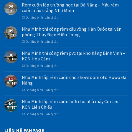
Rèm cuốn lắp trường học tại Đà Nẵng – Mẫu rèm
29
cuốn màu trắng Như Minh
Th8
ở
Chức năng bình luận bị tắt
Rèm
cuốn
Như Minh thi công rèm cầu vồng Hàn Quốc tại văn
09
lắp
phòng Thủy Điện Miền Trung
Th4
trường
ở
Chức năng bình luận bị tắt
học
Như
tại
Minh
Như Minh thi công rèm pvc tại kho hàng Bình Vinh –
Đà
30
thi
Nẵng
KCN Hòa Cầm
Th11
công
–
ở
Chức năng bình luận bị tắt
rèm
Mẫu
Như
cầu
rèm
Minh
Như Minh lắp rèm cuốn cho showroom oto Howo Đà
vồng
cuốn
11
thi
Hàn
Nẵng
màu
Th12
công
Quốc
trắng
ở
Chức năng bình luận bị tắt
rèm
tại
Như
Như
pvc
văn
Minh
Minh
Như Minh lắp rèm cuốn lưới cho nhà máy Cortex –
tại
phòng
14
lắp
kho
KCN Liên Chiểu
Thủy
Th10
rèm
hàng
Điện
ở
Chức năng bình luận bị tắt
cuốn
Bình
Miền
Như
cho
Vinh
Trung
Minh
showroom
–
lắp
LIÊN HỆ FANPAGE
oto
KCN