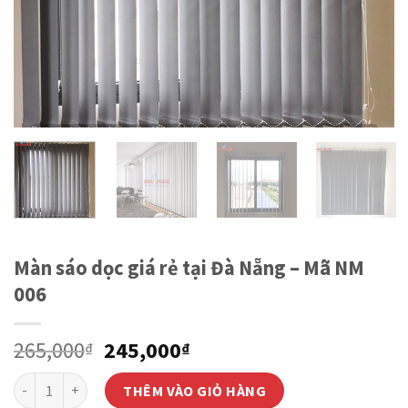
Màn sáo dọc giá rẻ tại Đà Nẵng – Mã NM
006
Giá
Giá
265,000
245,000
₫
₫
gốc
hiện
Số lượng
là:
tại
THÊM VÀO GIỎ HÀNG