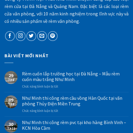
rèm cửa tại Đà Nẵng và Quảng Nam. Đặc biệt là các loại rèm
cửa văn phòng, với 10 năm kinh nghiệm trong lĩnh vực này và
có nhiều sản phẩm về rèm văn phòng.
BÀI VIẾT MỚI NHẤT
Rèm cuốn lắp trường học tại Đà Nẵng – Mẫu rèm
29
cuốn màu trắng Như Minh
Th8
ở
Chức năng bình luận bị tắt
Rèm
cuốn
Như Minh thi công rèm cầu vồng Hàn Quốc tại văn
09
lắp
phòng Thủy Điện Miền Trung
Th4
trường
ở
Chức năng bình luận bị tắt
học
Như
tại
Minh
Như Minh thi công rèm pvc tại kho hàng Bình Vinh –
Đà
30
thi
Nẵng
KCN Hòa Cầm
Th11
công
–