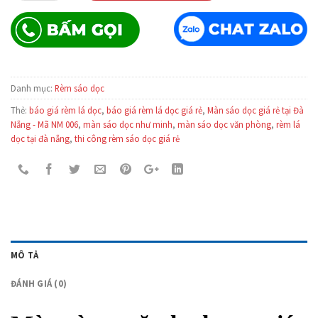
265,000₫.
là:
245,000₫.
Danh mục:
Rèm sáo dọc
Thẻ:
báo giá rèm lá dọc
,
báo giá rèm lá dọc giá rẻ
,
Màn sáo dọc giá rẻ tại Đà
Nẵng - Mã NM 006
,
màn sáo dọc như minh
,
màn sáo dọc văn phòng
,
rèm lá
dọc tại đà nẵng
,
thi công rèm sáo dọc giá rẻ
MÔ TẢ
ĐÁNH GIÁ (0)