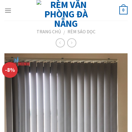
Skip
to
0
content
TRANG CHỦ
RÈM SÁO DỌC
/
-8%