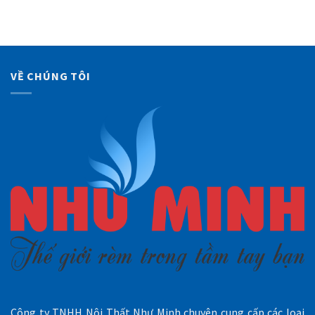
275,000₫.
là:
255,000₫
VỀ CHÚNG TÔI
Công ty TNHH Nội Thất Như Minh chuyên cung cấp các loại