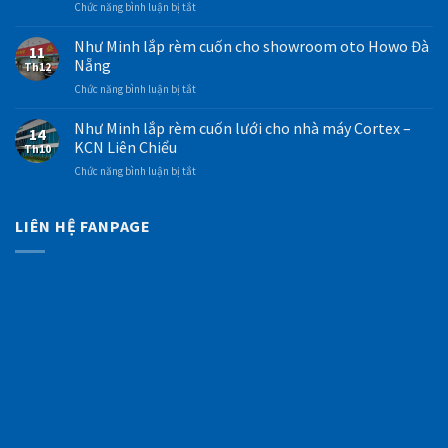
ở
Chức năng bình luận bị tắt
rèm
Mẫu
Như
cầu
rèm
Minh
Như Minh lắp rèm cuốn cho showroom oto Howo Đà
vồng
cuốn
11
thi
Hàn
Nẵng
màu
Th12
công
Quốc
trắng
ở
Chức năng bình luận bị tắt
rèm
tại
Như
Như
pvc
văn
Minh
Minh
Như Minh lắp rèm cuốn lưới cho nhà máy Cortex –
tại
phòng
14
lắp
kho
KCN Liên Chiểu
Thủy
Th10
rèm
hàng
Điện
ở
Chức năng bình luận bị tắt
cuốn
Bình
Miền
Như
cho
Vinh
Trung
Minh
showroom
–
lắp
LIÊN HỆ FANPAGE
oto
KCN
rèm
Howo
Hòa
cuốn
Đà
Cầm
lưới
Nẵng
cho
nhà
máy
Cortex
–
KCN
Liên
Chiểu