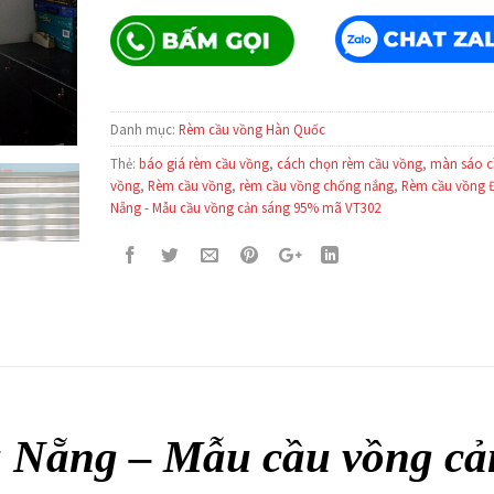
960,000₫.
là:
860,000₫.
Danh mục:
Rèm cầu vồng Hàn Quốc
Thẻ:
báo giá rèm cầu vồng
,
cách chọn rèm cầu vồng
,
màn sáo c
vồng
,
Rèm cầu vồng
,
rèm cầu vồng chống nắng
,
Rèm cầu vồng 
Nẵng - Mẫu cầu vồng cản sáng 95% mã VT302
 Nẵng – Mẫu cầu vồng cả