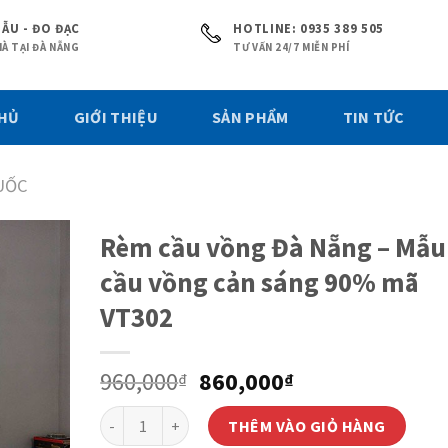
ẪU - ĐO ĐẠC
HOTLINE: 0935 389 505
À TẠI ĐÀ NẴNG
TƯ VẤN 24/7 MIỄN PHÍ
CHỦ
GIỚI THIỆU
SẢN PHẨM
TIN TỨC
UỐC
Rèm cầu vồng Đà Nẵng – Mẫu
cầu vồng cản sáng 90% mã
VT302
Giá
Giá
960,000
860,000
₫
₫
gốc
hiện
Số lượng
là:
tại
THÊM VÀO GIỎ HÀNG