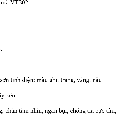
 mã VT302
.
n tĩnh điện: màu ghi, trắng, vàng, nâu
ây kéo.
g, chắn tầm nhìn, ngăn bụi, chống tia cực tím,