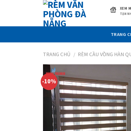
Skip
XEM M
to
TẬN NH
content
TRANG 
TRANG CHỦ
RÈM CẦU VỒNG HÀN Q
/
-10%