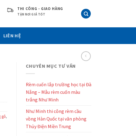
THI CÔNG - GIAO HÀNG
TẬN NƠI GIÁ TỐT
LIÊN HỆ
CHUYÊN MỤC TƯ VẤN
Rèm cuốn lắp trường học tại Đà
Nẵng – Mẫu rèm cuốn màu
trắng Như Minh
Như Minh thi công rèm cầu
g gỗ
,
vồng Hàn Quốc tại văn phòng
Thủy Điện Miền Trung