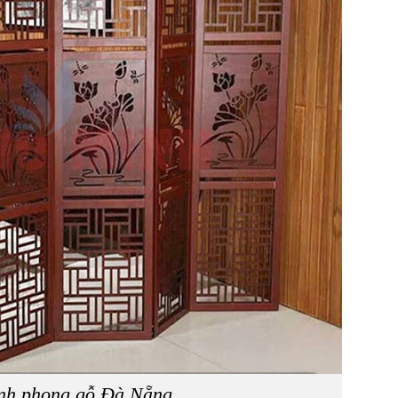
nh phong gỗ Đà Nẵng