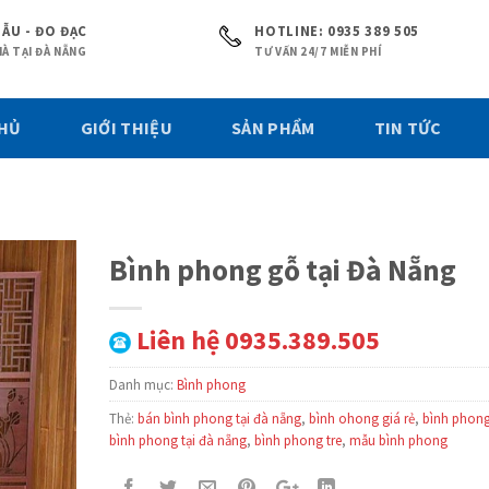
ẪU - ĐO ĐẠC
HOTLINE: 0935 389 505
À TẠI ĐÀ NẴNG
TƯ VẤN 24/7 MIỄN PHÍ
CHỦ
GIỚI THIỆU
SẢN PHẨM
TIN TỨC
Bình phong gỗ tại Đà Nẵng
Liên hệ 0935.389.505
Danh mục:
Bình phong
Thẻ:
bán bình phong tại đà nẵng
,
bình ohong giá rẻ
,
bình phon
bình phong tại đà nẵng
,
bình phong tre
,
mẫu bình phong