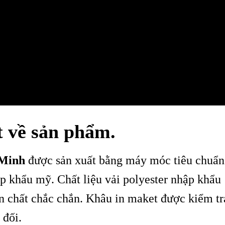
t về sản phẩm.
 Minh
được sản xuất bằng máy móc tiêu chuẩn
 khẩu mỹ. Chất liệu vải polyester nhập khẩu
 chất chắc chắn. Khâu in maket được kiểm tr
 đối.