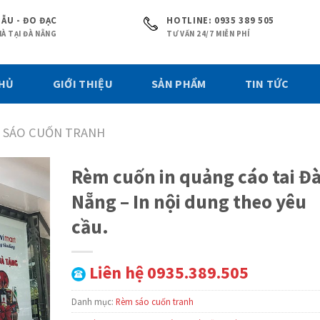
ẪU - ĐO ĐẠC
HOTLINE: 0935 389 505
À TẠI ĐÀ NẴNG
TƯ VẤN 24/7 MIỄN PHÍ
CHỦ
GIỚI THIỆU
SẢN PHẨM
TIN TỨC
 SÁO CUỐN TRANH
Rèm cuốn in quảng cáo tai Đ
Nẵng – In nội dung theo yêu
cầu.
Liên hệ 0935.389.505
Danh mục:
Rèm sáo cuốn tranh