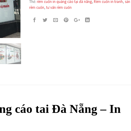
Thẻ:
rèm cuốn in quảng cáo tại đà nẵng
,
Rèm cuốn in tranh
,
sản
rèm cuốn
,
tư vấn rèm cuốn
g cáo tai Đà Nẵng – In