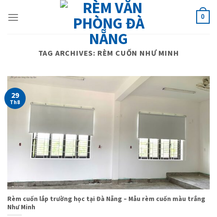
Skip
to
0
content
TAG ARCHIVES:
RÈM CUỐN NHƯ MINH
29
Th8
Rèm cuốn lắp trường học tại Đà Nẵng – Mẫu rèm cuốn màu trắng
Như Minh