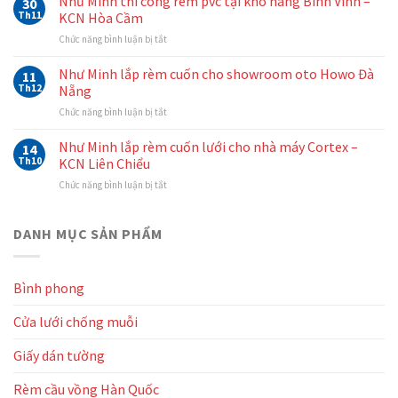
Như Minh thi công rèm pvc tại kho hàng Bình Vinh –
30
thi
Nẵng
Th11
KCN Hòa Cầm
công
–
ở
Chức năng bình luận bị tắt
rèm
Mẫu
Như
cầu
rèm
Minh
Như Minh lắp rèm cuốn cho showroom oto Howo Đà
vồng
11
cuốn
thi
Hàn
Th12
Nẵng
màu
công
Quốc
trắng
ở
Chức năng bình luận bị tắt
rèm
tại
Như
Như
pvc
văn
Minh
Minh
Như Minh lắp rèm cuốn lưới cho nhà máy Cortex –
tại
14
phòng
lắp
kho
Th10
KCN Liên Chiểu
Thủy
rèm
hàng
Điện
ở
Chức năng bình luận bị tắt
cuốn
Bình
Miền
Như
cho
Vinh
Trung
Minh
showroom
–
lắp
DANH MỤC SẢN PHẨM
oto
KCN
rèm
Howo
Hòa
cuốn
Đà
Cầm
lưới
Nẵng
Bình phong
cho
nhà
Cửa lưới chống muỗi
máy
Cortex
–
Giấy dán tường
KCN
Liên
Rèm cầu vồng Hàn Quốc
Chiểu