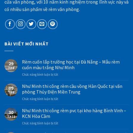
cửa văn phòng, với 10 năm kinh nghiệm trong lĩnh vực này và
có nhiều sản phẩm về rèm văn phòng.
BÀI VIẾT MỚI NHẤT
Rèm cuốn lắp trường học tại Đà Nẵng – Mẫu rèm
29
cuốn màu trắng Như Minh
Th8
ở
Chức năng bình luận bị tắt
Rèm
cuốn
Như Minh thi công rèm cầu vồng Hàn Quốc tại văn
09
lắp
phòng Thủy Điện Miền Trung
Th4
trường
ở
Chức năng bình luận bị tắt
học
Như
tại
Minh
Như Minh thi công rèm pvc tại kho hàng Bình Vinh –
Đà
30
thi
Nẵng
KCN Hòa Cầm
Th11
công
–
ở
Chức năng bình luận bị tắt
rèm
Mẫu
Như
cầu
rèm