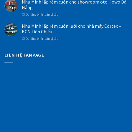
Minh
Như Minh lắp rèm cuốn cho showroom oto Howo Đà
vồng
cuốn
11
thi
Hàn
Nẵng
màu
Th12
công
Quốc
trắng
ở
Chức năng bình luận bị tắt
rèm
tại
Như
Như
pvc
văn
Minh
Minh
Như Minh lắp rèm cuốn lưới cho nhà máy Cortex –
tại
phòng
14
lắp
kho
KCN Liên Chiểu
Thủy
Th10
rèm
hàng
Điện
ở
Chức năng bình luận bị tắt
cuốn
Bình
Miền
Như
cho
Vinh
Trung
Minh
showroom
–
lắp
LIÊN HỆ FANPAGE
oto
KCN
rèm
Howo
Hòa
cuốn
Đà
Cầm
lưới
Nẵng
cho
nhà
máy
Cortex
–
KCN
Liên
Chiểu