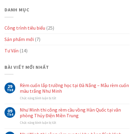
DANH MỤC
Công trình tiêu biểu
(25)
Sản phẩm mới
(7)
Tư Vấn
(14)
BÀI VIẾT MỚI NHẤT
Rèm cuốn lắp trường học tại Đà Nẵng – Mẫu rèm cuốn
29
Th8
màu trắng Như Minh
ở
Chức năng bình luận bị tắt
Rèm
cuốn
Như Minh thi công rèm cầu vồng Hàn Quốc tại văn
09
lắp
Th4
phòng Thủy Điện Miền Trung
trường
ở
Chức năng bình luận bị tắt
học
Như
tại
Minh
Đà