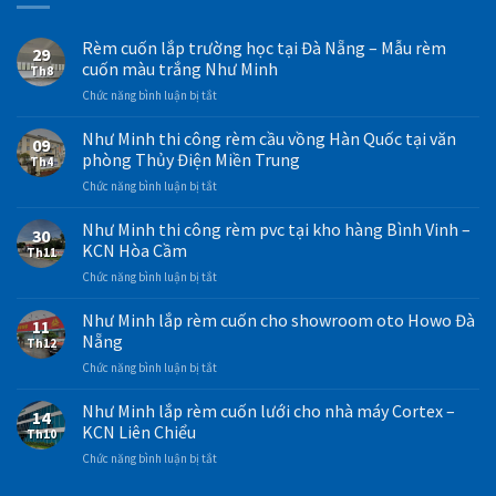
Rèm cuốn lắp trường học tại Đà Nẵng – Mẫu rèm
29
cuốn màu trắng Như Minh
Th8
ở
Chức năng bình luận bị tắt
Rèm
cuốn
Như Minh thi công rèm cầu vồng Hàn Quốc tại văn
09
lắp
phòng Thủy Điện Miền Trung
Th4
trường
ở
Chức năng bình luận bị tắt
học
Như
tại
Minh
Như Minh thi công rèm pvc tại kho hàng Bình Vinh –
Đà
30
thi
Nẵng
KCN Hòa Cầm
Th11
công
–
ở
Chức năng bình luận bị tắt
rèm
Mẫu
Như
cầu
rèm
Minh
Như Minh lắp rèm cuốn cho showroom oto Howo Đà
vồng
cuốn
11
thi
Hàn
Nẵng
màu
Th12
công
Quốc
trắng
ở
Chức năng bình luận bị tắt
rèm
tại
Như
Như
pvc
văn
Minh
Minh
Như Minh lắp rèm cuốn lưới cho nhà máy Cortex –
tại
phòng
14
lắp
kho
KCN Liên Chiểu
Thủy
Th10
rèm
hàng
Điện
ở
Chức năng bình luận bị tắt
cuốn
Bình
Miền
Như
cho
Vinh
Trung
Minh