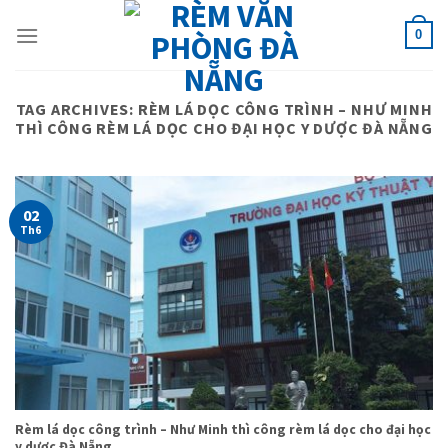
Skip
to
0
content
TAG ARCHIVES:
RÈM LÁ DỌC CÔNG TRÌNH – NHƯ MINH
THÌ CÔNG RÈM LÁ DỌC CHO ĐẠI HỌC Y DƯỢC ĐÀ NẴNG
02
Th6
Rèm lá dọc công trình – Như Minh thì công rèm lá dọc cho đại học
y dược Đà Nẵng