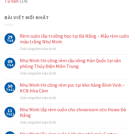
Tư Vấn
(14)
BÀI VIẾT MỚI NHẤT
Rèm cuốn lắp trường học tại Đà Nẵng – Mẫu rèm cuốn
29
Th8
màu trắng Như Minh
ở
Chức năng bình luận bị tắt
Rèm
cuốn
Như Minh thi công rèm cầu vồng Hàn Quốc tại văn
09
lắp
Th4
phòng Thủy Điện Miền Trung
trường
ở
Chức năng bình luận bị tắt
học
Như
tại
Minh
Như Minh thi công rèm pvc tại kho hàng Bình Vinh –
Đà
30
thi
Nẵng
Th11
KCN Hòa Cầm
công
–
ở
Chức năng bình luận bị tắt
rèm
Mẫu
Như
cầu
rèm
Minh
Như Minh lắp rèm cuốn cho showroom oto Howo Đà
vồng
11
cuốn
thi
Hàn
Th12
Nẵng
màu
công
Quốc
trắng
ở
Chức năng bình luận bị tắt
rèm
tại
Như
Như
pvc
văn
Minh
Minh
Như Minh lắp rèm cuốn lưới cho nhà máy Cortex –
tại
phòng