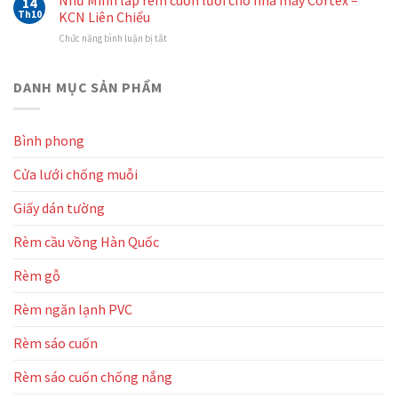
14
lắp
kho
Th10
KCN Liên Chiểu
Thủy
rèm
hàng
Điện
ở
Chức năng bình luận bị tắt
cuốn
Bình
Miền
Như
cho
Vinh
Trung
Minh
showroom
–
lắp
DANH MỤC SẢN PHẨM
oto
KCN
rèm
Howo
Hòa
cuốn
Đà
Cầm
lưới
Nẵng
Bình phong
cho
nhà
Cửa lưới chống muỗi
máy
Cortex
–
Giấy dán tường
KCN
Liên
Rèm cầu vồng Hàn Quốc
Chiểu
Rèm gỗ
Rèm ngăn lạnh PVC
Rèm sáo cuốn
Rèm sáo cuốn chống nắng